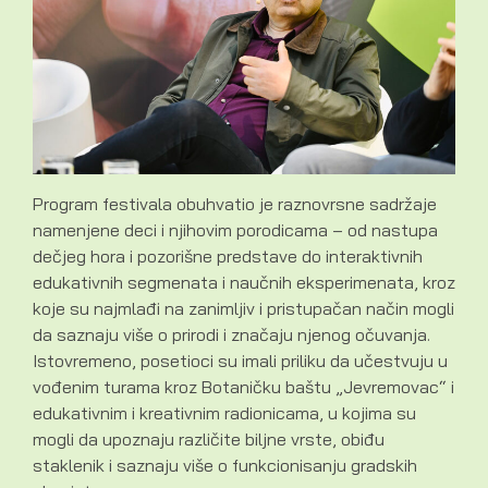
Program festivala obuhvatio je raznovrsne sadržaje
namenjene deci i njihovim porodicama – od nastupa
dečjeg hora i pozorišne predstave do interaktivnih
edukativnih segmenata i naučnih eksperimenata, kroz
koje su najmlađi na zanimljiv i pristupačan način mogli
da saznaju više o prirodi i značaju njenog očuvanja.
Istovremeno, posetioci su imali priliku da učestvuju u
vođenim turama kroz Botaničku baštu „Jevremovac“ i
edukativnim i kreativnim radionicama, u kojima su
mogli da upoznaju različite biljne vrste, obiđu
staklenik i saznaju više o funkcionisanju gradskih