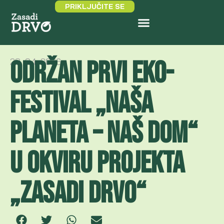
PRIKLJUČITE SE
ODRŽAN PRVI EKO-
28. 04. 2026.
FESTIVAL „NAŠA
PLANETA – NAŠ DOM“
U OKVIRU PROJEKTA
„ZASADI DRVO“