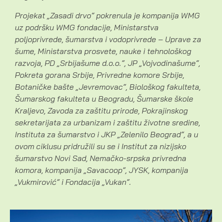
Projekat „Zasadi drvo“ pokrenula je kompanija WMG
uz podršku WMG fondacije, Ministarstva
poljoprivrede, šumarstva i vodoprivrede – Uprave za
šume, Ministarstva prosvete, nauke i tehnološkog
razvoja, PD „Srbijašume d.o.o.“, JP „Vojvodinašume“,
Pokreta gorana Srbije, Privredne komore Srbije,
Botaničke bašte „Jevremovac“, Biološkog fakulteta,
Šumarskog fakulteta u Beogradu, Šumarske škole
Kraljevo, Zavoda za zaštitu prirode, Pokrajinskog
sekretarijata za urbanizam i zaštitu životne sredine,
Instituta za šumarstvo i JKP „Zelenilo Beograd“, a u
ovom ciklusu pridružili su se i Institut za nizijsko
šumarstvo Novi Sad, Nemačko-srpska privredna
komora, kompanija „Savacoop“, JYSK, kompanija
„Vukmirović“ i Fondacija „Vukan“.