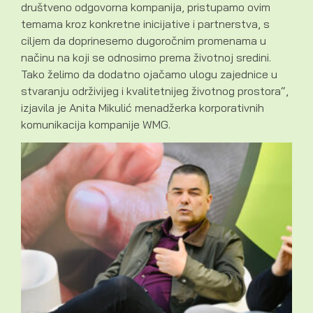
društveno odgovorna kompanija, pristupamo ovim
temama kroz konkretne inicijative i partnerstva, s
ciljem da doprinesemo dugoročnim promenama u
načinu na koji se odnosimo prema životnoj sredini.
Tako želimo da dodatno ojačamo ulogu zajednice u
stvaranju održivijeg i kvalitetnijeg životnog prostora“,
izjavila je Anita Mikulić menadžerka korporativnih
komunikacija kompanije WMG.