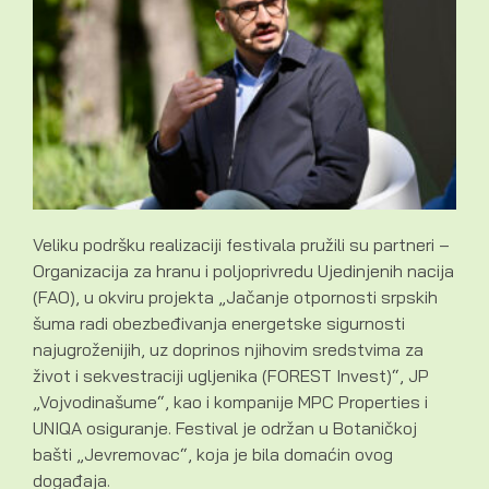
Veliku podršku realizaciji festivala pružili su partneri –
Organizacija za hranu i poljoprivredu Ujedinjenih nacija
(FAO), u okviru projekta „Jačanje otpornosti srpskih
šuma radi obezbeđivanja energetske sigurnosti
najugroženijih, uz doprinos njihovim sredstvima za
život i sekvestraciji ugljenika (FOREST Invest)“, JP
„Vojvodinašume“, kao i kompanije MPC Properties i
UNIQA osiguranje. Festival je održan u Botaničkoj
bašti „Jevremovac“, koja je bila domaćin ovog
događaja.