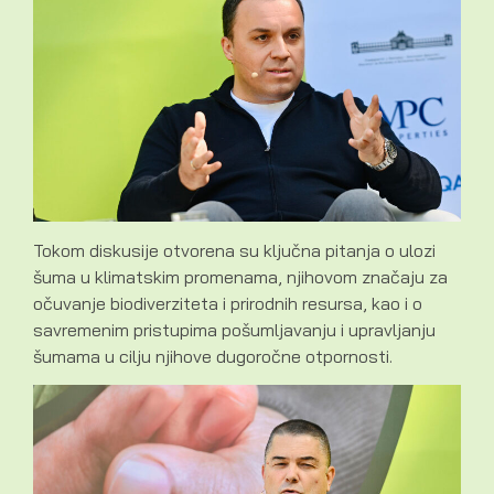
Tokom diskusije otvorena su ključna pitanja o ulozi
šuma u klimatskim promenama, njihovom značaju za
očuvanje biodiverziteta i prirodnih resursa, kao i o
savremenim pristupima pošumljavanju i upravljanju
šumama u cilju njihove dugoročne otpornosti.