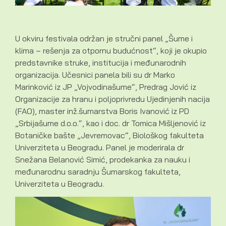
U okviru festivala održan je stručni panel „Šume i
klima – rešenja za otpornu budućnost“, koji je okupio
predstavnike struke, institucija i međunarodnih
organizacija. Učesnici panela bili su dr Marko
Marinković iz JP „Vojvodinašume“, Predrag Jović iz
Organizacije za hranu i poljoprivredu Ujedinjenih nacija
(FAO), master inž.šumarstva Boris Ivanović iz PD
„Srbijašume d.o.o.“, kao i doc. dr Tomica Mišljenović iz
Botaničke bašte „Jevremovac“, Biološkog fakulteta
Univerziteta u Beogradu. Panel je moderirala dr
Snežana Belanović Simić, prodekanka za nauku i
međunarodnu saradnju Šumarskog fakulteta,
Univerziteta u Beogradu.