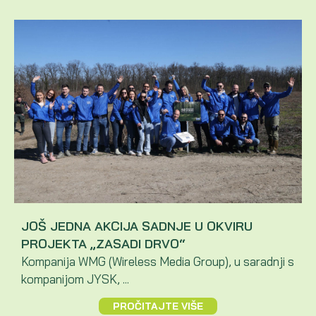
JOŠ JEDNA AKCIJA SADNJE U OKVIRU
PROJEKTA „ZASADI DRVO“
Kompanija WMG (Wireless Media Group), u saradnji s
kompanijom JYSK, ...
PROČITAJTE VIŠE