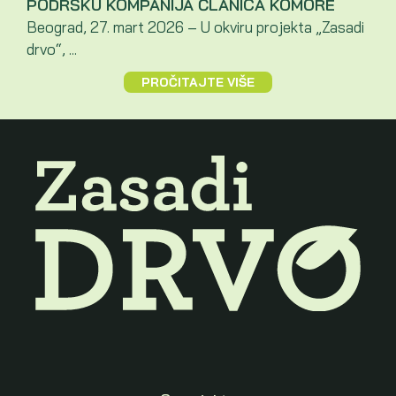
PODRŠKU KOMPANIJA ČLANICA KOMORE
Beograd, 27. mart 2026 – U okviru projekta „Zasadi
drvo“, ...
PROČITAJTE VIŠE