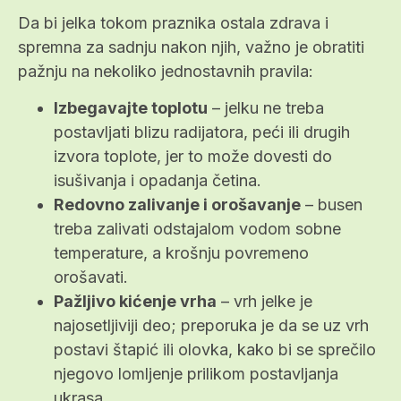
Da bi jelka tokom praznika ostala zdrava i
spremna za sadnju nakon njih, važno je obratiti
pažnju na nekoliko jednostavnih pravila:
Izbegavajte toplotu
– jelku ne treba
postavljati blizu radijatora, peći ili drugih
izvora toplote, jer to može dovesti do
isušivanja i opadanja četina.
Redovno zalivanje i orošavanje
– busen
treba zalivati odstajalom vodom sobne
temperature, a krošnju povremeno
orošavati.
Pažljivo kićenje vrha
– vrh jelke je
najosetljiviji deo; preporuka je da se uz vrh
postavi štapić ili olovka, kako bi se sprečilo
njegovo lomljenje prilikom postavljanja
ukrasa.