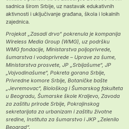
sadnica širom Srbije, uz nastavak edukativnih
aktivnosti i uključivanje građana, škola i lokalnih
zajednica.
Projekat „Zasadi drvo“ pokrenula je kompanija
Wireless Media Group
(WMG
), uz podršku
WMG fondacije, Ministarstva poljoprivrede,
šumarstva i vodoprivrede – Uprave za šume,
Ministarstva prosvete, JP „Srbijašume“, JP
„Vojvodinašume“, Pokreta gorana Srbije,
Privredne komore Srbije, Botaničke bašte
„Jevremovac“, Biološkog i Šumarskog fakulteta
u Beogradu, Šumarske škole Kraljevo, Zavoda
za zaštitu prirode Srbije, Pokrajinskog
sekretarijata za urbanizam i zaštitu životne
sredine, Instituta za šumarstvo i JKP „Zelenilo
Beograd“.