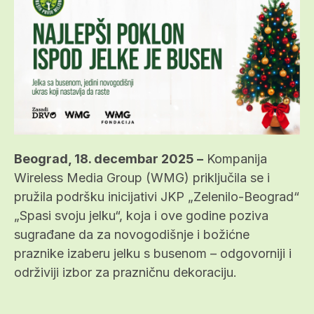
Beograd, 18. decembar 2025 –
Kompanija
Wireless Media Group (WMG) priključila se i
pružila podršku inicijativi JKP „Zelenilo-Beograd“
„Spasi svoju jelku“, koja i ove godine poziva
sugrađane da za novogodišnje i božićne
praznike izaberu jelku s busenom – odgovorniji i
održiviji izbor za prazničnu dekoraciju.