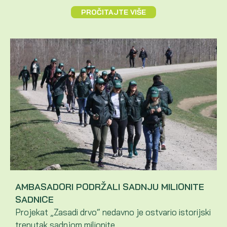
PROČITAJTE VIŠE
AMBASADORI PODRŽALI SADNJU MILIONITE
SADNICE
Projekat „Zasadi drvo“ nedavno je ostvario istorijski
trenutak sadnjom milionite ...