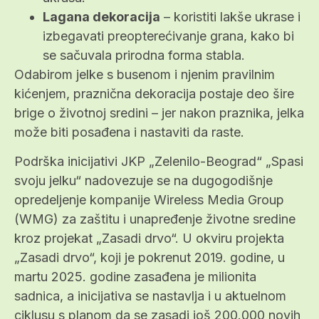
Lagana dekoracija
– koristiti lakše ukrase i
izbegavati preopterećivanje grana, kako bi
se sačuvala prirodna forma stabla.
Odabirom jelke s busenom i njenim pravilnim
kićenjem, praznična dekoracija postaje deo šire
brige o životnoj sredini – jer nakon praznika, jelka
može biti posađena i nastaviti da raste.
Podrška inicijativi JKP „Zelenilo-Beograd“ „Spasi
svoju jelku“ nadovezuje se na dugogodišnje
opredeljenje kompanije Wireless Media Group
(WMG) za zaštitu i unapređenje životne sredine
kroz projekat „Zasadi drvo“. U okviru projekta
„Zasadi drvo“, koji je pokrenut 2019. godine, u
martu 2025. godine zasađena je milionita
sadnica, a inicijativa se nastavlja i u aktuelnom
ciklusu s planom da se zasadi još 200.000 novih