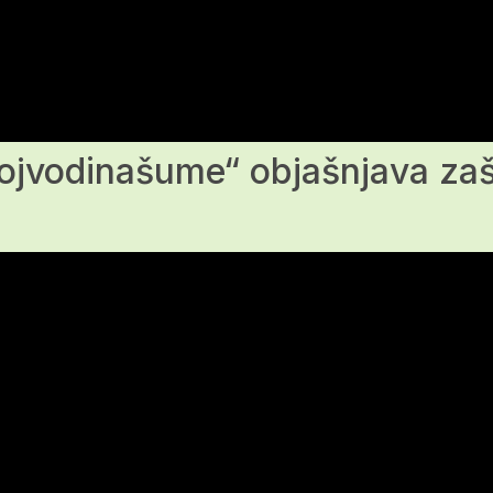
ojvodinašume“ objašnjava zašt