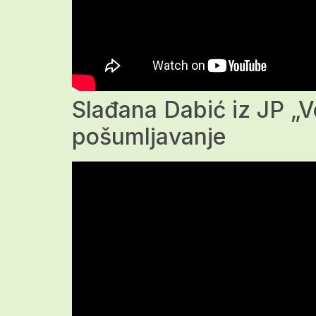
Slađana Dabić iz JP „V
pošumljavanje