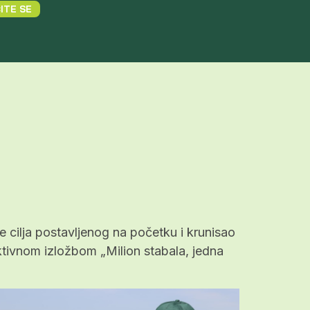
ITE SE
e cilja postavljenog na početku i krunisao
ektivnom izložbom „Milion stabala, jedna