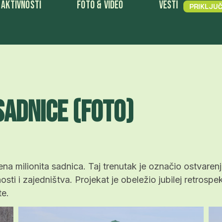
Aktivnosti
Foto & Video
Vesti
PRIKLJUČ
sadnice (Foto)
a milionita sadnica. Taj trenutak je označio ostvarenj
ti i zajedništva. Projekat je obeležio jubilej retrosp
te.