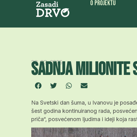
O Projektu
Sadnja milionite 
28. 03. 2025.
Na Svetski dan šuma, u Ivanovu je posađen
šest godina kontinuiranog rada, posvećenos
priča“, posvećenom ljudima i ideji koja ras