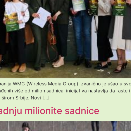
mpanija WMG (Wireless Media Group), zvanično je ušao u sv
enih više od milion sadnica, inicijativa nastavlja da raste i
a širom Srbije. Novi […]
dnju milionite sadnice