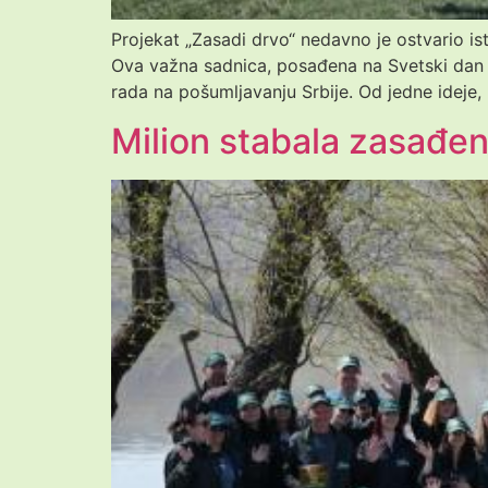
Projekat „Zasadi drvo“ nedavno je ostvario ist
Ova važna sadnica, posađena na Svetski dan š
rada na pošumljavanju Srbije. Od jedne ideje, 
Milion stabala zasađen