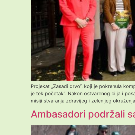
Projekat „Zasadi drvo“, koji je pokrenula ko
je tek početak“. Nakon ostvarenog cilja i posađ
misiji stvaranja zdravijeg i zelenijeg okruženj
Ambasadori podržali sa