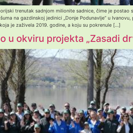
orijski trenutak sadnjom milionite sadnice, čime je postao 
uma na gazdinskoj jedinici „Donje Podunavlje“ u Ivanovu, 
koja je zaživela 2019. godine, a koju su pokrenule […]
o u okviru projekta „Zasadi dr