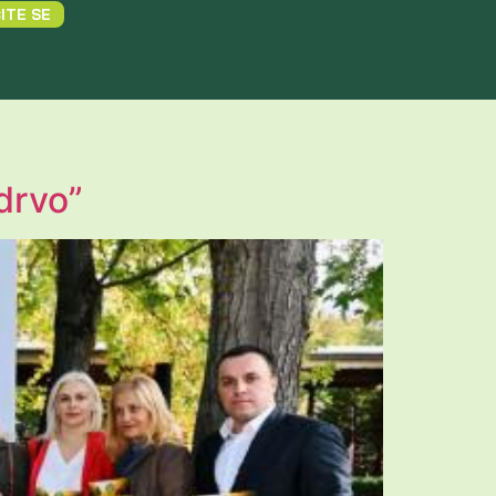
ITE SE
drvo”