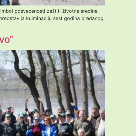
simbol posvećenosti zaštiti životne sredine.
predstavlja kulminaciju šest godina predanog
vo“