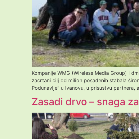
Kompanije WMG (Wireless Media Group) i dm dr
zacrtani cilj od milion posađenih stabala širo
Podunavlje” u Ivanovu, u prisustvu partnera,
Zasadi drvo – snaga za