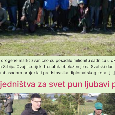
ogerie markt zvanično su posadile milionitu sadnicu u okvi
m Srbije. Ovaj istorijski trenutak obeležen je na Svetski da
 ambasadora projekta i predstavnika diplomatskog kora. […]
jedništva za svet pun ljubavi 