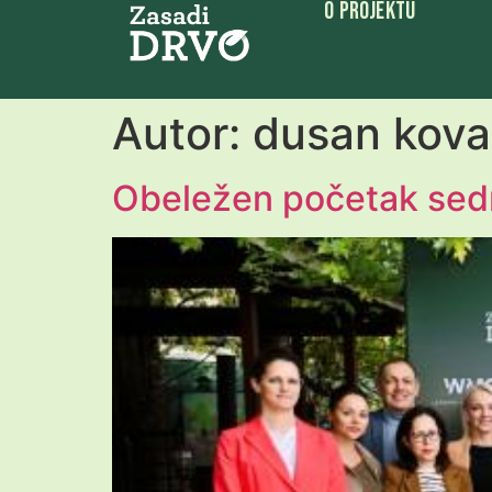
O Projektu
Autor:
dusan kova
Obeležen početak sedm