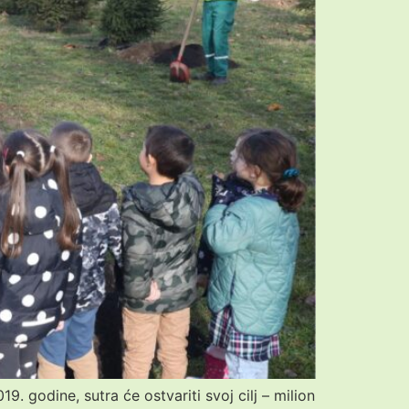
 godine, sutra će ostvariti svoj cilj – milion