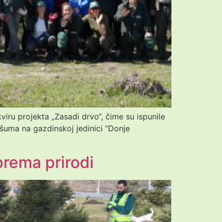
ru projekta „Zasadi drvo“, čime su ispunile
n šuma na gazdinskoj jedinici “Donje
prema prirodi