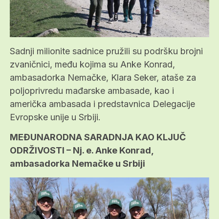
Sadnji milionite sadnice pružili su podršku brojni
zvaničnici, među kojima su Anke Konrad,
ambasadorka Nemačke, Klara Seker, ataše za
poljoprivredu mađarske ambasade, kao i
američka ambasada i predstavnica Delegacije
Evropske unije u Srbiji.
MEĐUNARODNA SARADNJA KAO KLJUČ
ODRŽIVOSTI – Nj. e. Anke Konrad,
ambasadorka Nemačke u Srbiji