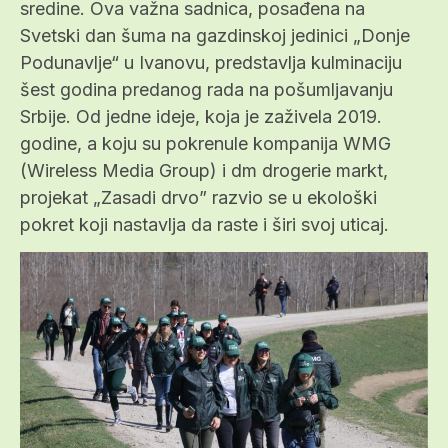
sredine. Ova važna sadnica, posađena na
Svetski dan šuma na gazdinskoj jedinici „Donje
Podunavlje“ u Ivanovu, predstavlja kulminaciju
šest godina predanog rada na pošumljavanju
Srbije. Od jedne ideje, koja je zaživela 2019.
godine, a koju su pokrenule kompanija WMG
(Wireless Media Group) i dm drogerie markt,
projekat „Zasadi drvo” razvio se u ekološki
pokret koji nastavlja da raste i širi svoj uticaj.