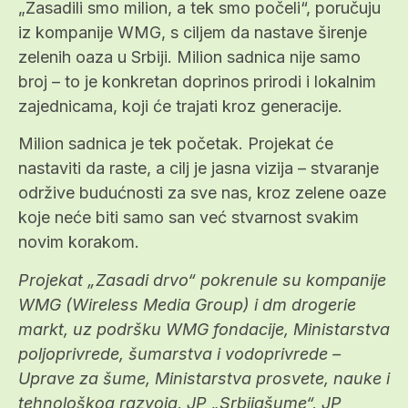
„Zasadili smo milion, a tek smo počeli“, poručuju
iz kompanije WMG, s ciljem da nastave širenje
zelenih oaza u Srbiji. Milion sadnica nije samo
broj – to je konkretan doprinos prirodi i lokalnim
zajednicama, koji će trajati kroz generacije.
Milion sadnica je tek početak. Projekat će
nastaviti da raste, a cilj je jasna vizija – stvaranje
održive budućnosti za sve nas, kroz zelene oaze
koje neće biti samo san već stvarnost svakim
novim korakom.
Projekat „Zasadi drvo“ pokrenule su kompanije
WMG (Wireless Media Group) i dm drogerie
markt, uz podršku WMG fondacije, Ministarstva
poljoprivrede, šumarstva i vodoprivrede –
Uprave za šume, Ministarstva prosvete, nauke i
tehnološkog razvoja, JP „Srbijašume“, JP