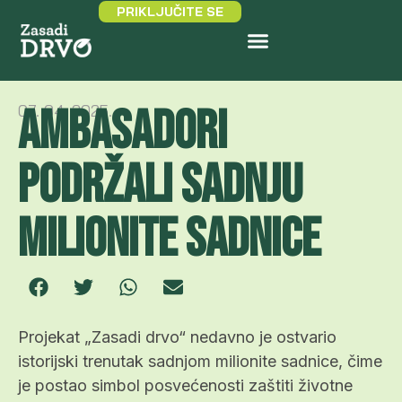
PRIKLJUČITE SE
Ambasadori
07. 04. 2025.
podržali sadnju
milionite sadnice
Projekat „Zasadi drvo“ nedavno je ostvario
istorijski trenutak sadnjom milionite sadnice, čime
je postao simbol posvećenosti zaštiti životne