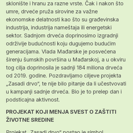
sklonište i hranu za razne vrste. Čak i nakon što
umre, drveće pruža sirovine za važne
ekonomske delatnosti kao što su građevinska
industrija, industrija nameštaja ili energetski
sektor. Sadnjom drveća doprinosimo izgradnji
održivije budućnosti koju dugujemo budućim
generacijama. Vlada Mađarske je posvećena
širenju šumskih površina u Mađarskoj, a u okviru
tog cilja doprinosila je sadnji 184 miliona drveća
od 2019. godine. Pozdravljamo ciljeve projekta
„Zasadi drvo“, te nije bilo pitanje da li učestvovati
u kampanji sadnje drveća. Bio je to prelep dan i
podsticajna aktivnost.
PROJEKAT KOJI MENJA SVEST O ZAŠTITI
ŽIVOTNE SREDINE
Projekat „Zasadi drvo“ postao je simbol