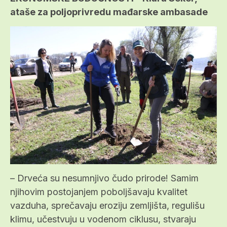
ataše za poljoprivredu mađarske ambasade
– Drveća su nesumnjivo čudo prirode! Samim
njihovim postojanjem poboljšavaju kvalitet
vazduha, sprečavaju eroziju zemljišta, regulišu
klimu, učestvuju u vodenom ciklusu, stvaraju