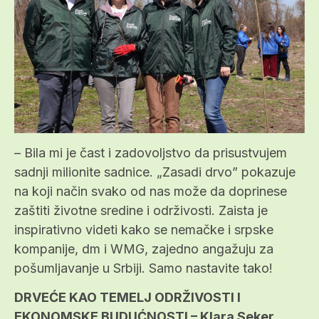
– Bila mi je čast i zadovoljstvo da prisustvujem
sadnji milionite sadnice. „Zasadi drvo” pokazuje
na koji način svako od nas može da doprinese
zaštiti životne sredine i održivosti. Zaista je
inspirativno videti kako se nemačke i srpske
kompanije, dm i WMG, zajedno angažuju za
pošumljavanje u Srbiji. Samo nastavite tako!
DRVEĆE KAO TEMELJ ODRŽIVOSTI I
EKONOMSKE BUDUĆNOSTI – Klara Seker,