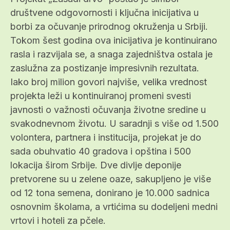
društvene odgovornosti i ključna inicijativa u
borbi za očuvanje prirodnog okruženja u Srbiji.
Tokom šest godina ova inicijativa je kontinuirano
rasla i razvijala se, a snaga zajedništva ostala je
zaslužna za postizanje impresivnih rezultata.
Iako broj milion govori najviše, velika vrednost
projekta leži u kontinuiranoj promeni svesti
javnosti o važnosti očuvanja životne sredine u
svakodnevnom životu. U saradnji s više od 1.500
volontera, partnera i institucija, projekat je do
sada obuhvatio 40 gradova i opština i 500
lokacija širom Srbije. Dve divlje deponije
pretvorene su u zelene oaze, sakupljeno je više
od 12 tona semena, donirano je 10.000 sadnica
osnovnim školama, a vrtićima su dodeljeni medni
vrtovi i hoteli za pčele.