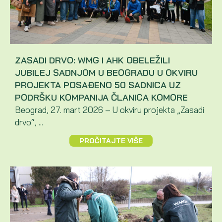
ZASADI DRVO: WMG I AHK OBELEŽILI
JUBILEJ SADNJOM U BEOGRADU U OKVIRU
PROJEKTA POSAĐENO 50 SADNICA UZ
PODRŠKU KOMPANIJA ČLANICA KOMORE
Beograd, 27. mart 2026 – U okviru projekta „Zasadi
drvo“, ...
PROČITAJTE VIŠE