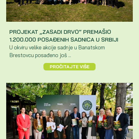
PROJEKAT „ZASADI DRVO“ PREMAŠIO
1.200.000 POSAĐENIH SADNICA U SRBIJI
U okviru velike akcije sadnje u Banatskom
Brestovcu posađeno još ...
PROČITAJTE VIŠE