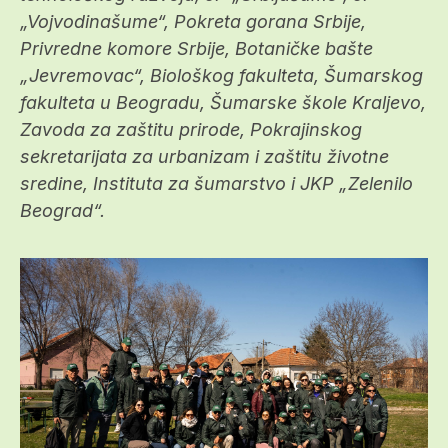
„Vojvodinašume“, Pokreta gorana Srbije,
Privredne komore Srbije, Botaničke bašte
„Jevremovac“, Biološkog fakulteta, Šumarskog
fakulteta u Beogradu, Šumarske škole Kraljevo,
Zavoda za zaštitu prirode, Pokrajinskog
sekretarijata za urbanizam i zaštitu životne
sredine, Instituta za šumarstvo i JKP „Zelenilo
Beograd“.