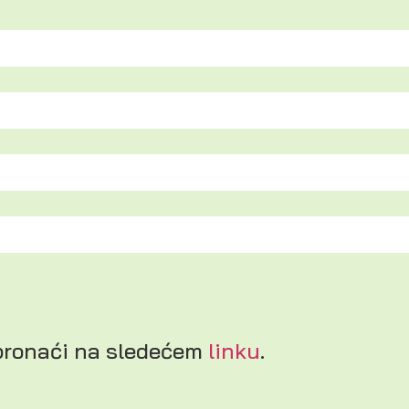
 pronaći na sledećem
linku
.