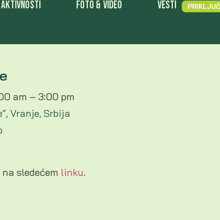
Aktivnosti
Foto & Video
Vesti
PRIKLJUČ
je
:00 am – 3:00 pm
, Vranje, Srbija
p
i na sledećem
linku
.