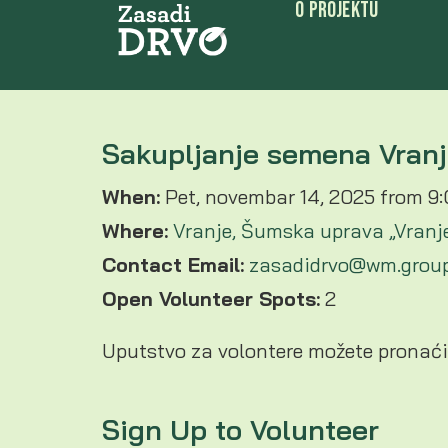
O Projektu
Sakupljanje semena Vran
When:
Pet, novembar 14, 2025 from 9
Where:
Vranje, Šumska uprava „Vranje“
Contact Email:
zasadidrvo@wm.grou
Open Volunteer Spots:
2
Uputstvo za volontere možete pronać
Sign Up to Volunteer