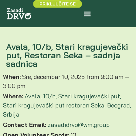
PRIKLJUČITE SE
Avala, 10/b, Stari kragujevački
put, Restoran Seka – sadnja
sadnica
When:
Sre, decembar 10, 2025 from 9:00 am –
3:00 pm
Where:
Avala, 10/b, Stari kragujevački put,
Stari kragujevački put restoran Seka, Beograd,
Srbija
Contact Email:
zasadidrvo@wm.group
Open Volunteer Spots:
13